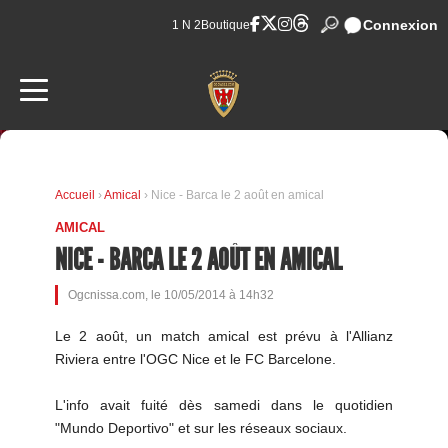
Connexion
1 N 2
Boutique
Accueil
›
Amical
› Nice - Barca le 2 août en amical
AMICAL
NICE - BARCA LE 2 AOÛT EN AMICAL
Ogcnissa.com, le 10/05/2014 à 14h32
Le 2 août, un match amical est prévu à l'Allianz
Riviera entre l'OGC Nice et le FC Barcelone.
L'info avait fuité dès samedi dans le quotidien
"Mundo Deportivo" et sur les réseaux sociaux.