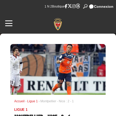
Connexion
1 N 2
Boutique
Accueil
›
Ligue 1
› Montpellier - Nice : 2 - 1
LIGUE 1