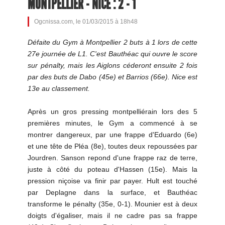
MONTPELLIER - NICE : 2 - 1
Ogcnissa.com, le 01/03/2015 à 18h48
Défaite du Gym à Montpellier 2 buts à 1 lors de cette
27e journée de L1. C'est Bauthéac qui ouvre le score
sur pénalty, mais les Aiglons céderont ensuite 2 fois
par des buts de Dabo (45e) et Barrios (66e). Nice est
13e au classement.
Après un gros pressing montpelliérain lors des 5
premières minutes, le Gym a commencé à se
montrer dangereux, par une frappe d'Eduardo (6e)
et une tête de Pléa (8e), toutes deux repoussées par
Jourdren. Sanson repond d'une frappe raz de terre,
juste à côté du poteau d'Hassen (15e). Mais la
pression niçoise va finir par payer. Hult est touché
par Deplagne dans la surface, et Bauthéac
transforme le pénalty (35e, 0-1). Mounier est à deux
doigts d'égaliser, mais il ne cadre pas sa frappe