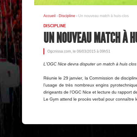
Accueil
›
Discipline
› Un nouveau match à huis-clos
DISCIPLINE
UN NOUVEAU MATCH À H
Ogcnissa.com, le 06/03/2015 à 09h51
L'OGC Nice devra disputer un match à huis clos su
Réunie le 29 janvier, la Commission de disciplin
l’usage de très nombreux engins pyrotechnique
dirigeants de l’OGC Nice et lecture du rapport d
Le Gym attend le procès verbal pour connaître le