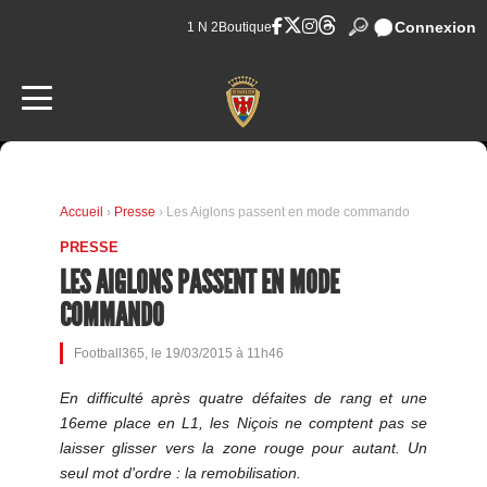
Connexion
1 N 2
Boutique
Accueil
›
Presse
› Les Aiglons passent en mode commando
PRESSE
LES AIGLONS PASSENT EN MODE
COMMANDO
Football365, le 19/03/2015 à 11h46
En difficulté après quatre défaites de rang et une
16eme place en L1, les Niçois ne comptent pas se
laisser glisser vers la zone rouge pour autant. Un
seul mot d'ordre : la remobilisation.