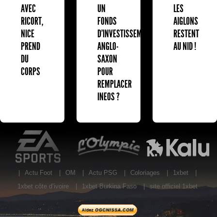
AVEC
UN
LES
RICORT,
FONDS
AIGLONS
NICE
D'INVESTISSEMENT
RESTENT
PREND
ANGLO-
AU NID !
DU
SAXON
CORPS
POUR
REMPLACER
INEOS ?
EA Sports
L'Olympic Restaurant
K
|
Actu Foot
|
OM
|
Actu PSG
|
Coloriages
|
1xbet
|
1xbet côte d’ivoire
|
1xbet Burkina Faso
|
site officiel 1xbet