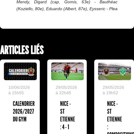
Mendy, Digard (cap, Gomis, 63e) - Bauthéac
(Koziello, 80e), Eduardo (Albert, 87e), Eysseric - Plea
ARTICLES LIÉS
10/06/2026
29/05/2026
29/05/2026
à 15h55
à 22h45
à 19h52
CALENDRIER
NICE -
NICE -
2026/2027
ST
ST
DU GYM
ETIENNE
ETIENNE
: 4 - 1
: