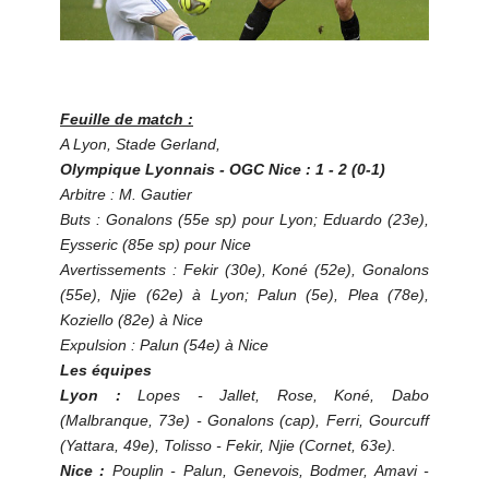
Feuille de match :
A Lyon, Stade Gerland,
Olympique Lyonnais - OGC Nice : 1 - 2 (0-1)
Arbitre : M. Gautier
Buts : Gonalons (55e sp) pour Lyon; Eduardo (23e),
Eysseric (85e sp) pour Nice
Avertissements : Fekir (30e), Koné (52e), Gonalons
(55e), Njie (62e) à Lyon; Palun (5e), Plea (78e),
Koziello (82e) à Nice
Expulsion : Palun (54e) à Nice
Les équipes
Lyon :
Lopes - Jallet, Rose, Koné, Dabo
(Malbranque, 73e) - Gonalons (cap), Ferri, Gourcuff
(Yattara, 49e), Tolisso - Fekir, Njie (Cornet, 63e).
Nice :
Pouplin - Palun, Genevois, Bodmer, Amavi -