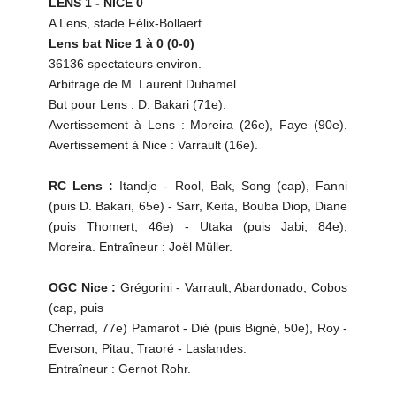
LENS 1 - NICE 0
A Lens, stade Félix-Bollaert
Lens bat Nice 1 à 0 (0-0)
36136 spectateurs environ.
Arbitrage de M. Laurent Duhamel.
But pour Lens : D. Bakari (71e).
Avertissement à Lens : Moreira (26e), Faye (90e).
Avertissement à Nice : Varrault (16e).
RC Lens :
Itandje - Rool, Bak, Song (cap), Fanni
(puis D. Bakari, 65e) - Sarr, Keita, Bouba Diop, Diane
(puis Thomert, 46e) - Utaka (puis Jabi, 84e),
Moreira. Entraîneur : Joël Müller.
OGC Nice :
Grégorini - Varrault, Abardonado, Cobos
(cap, puis
Cherrad, 77e) Pamarot - Dié (puis Bigné, 50e), Roy -
Everson, Pitau, Traoré - Laslandes.
Entraîneur : Gernot Rohr.