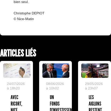
bien seul.
Christophe DEPIOT
© Nice-Matin
ARTICLES LIÉS
24/07/2026
08/06/2026
29/05/2026
à 18h20
à 10h02
à 23h07
AVEC
UN
LES
RICORT,
FONDS
AIGLONS
NICE
D'INVESTISSEMENT
RESTENT