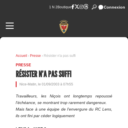
Connexion
1 N 2
Boutique
Accueil
›
Presse
› Résister n'a pas suffi
PRESSE
RÉSISTER N'A PAS SUFFI
Nice-Matin, le 01/09/2003 à 07h55
Travailleurs, les Niçois ont longtemps repoussé
l'échéance, se montrant trop rarement dangereux.
Mais face à une équipe de l'envergure du RC Lens,
ils ont fini par céder logiquement