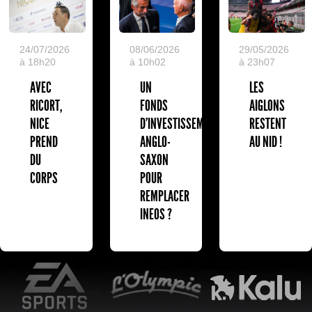
24/07/2026
08/06/2026
29/05/2026
à 18h20
à 10h02
à 23h07
AVEC
UN
LES
RICORT,
FONDS
AIGLONS
NICE
D'INVESTISSEMENT
RESTENT
PREND
ANGLO-
AU NID !
DU
SAXON
CORPS
POUR
REMPLACER
INEOS ?
EA Sports
L'Olympic Restaurant
K