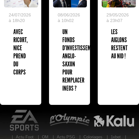
24/07/2026
08/06/2026
29/05/2026
à 18h20
à 10h02
à 23h07
AVEC
UN
LES
RICORT,
FONDS
AIGLONS
NICE
D'INVESTISSEMENT
RESTENT
PREND
ANGLO-
AU NID !
DU
SAXON
CORPS
POUR
REMPLACER
INEOS ?
EA Sports
L'Olympic Restaurant
K
|
Actu Foot
|
OM
|
Actu PSG
|
Coloriages
|
1xbet
|