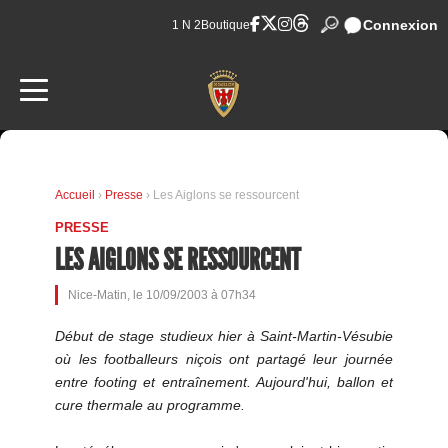
Connexion
1 N 2
Boutique
Accueil
›
Presse
› Les Aiglons se ressourcent
PRESSE
LES AIGLONS SE RESSOURCENT
Nice-Matin, le 10/09/2003 à 07h34
Début de stage studieux hier à Saint-Martin-Vésubie
où les footballeurs niçois ont partagé leur journée
entre footing et entraînement. Aujourd'hui, ballon et
cure thermale au programme.