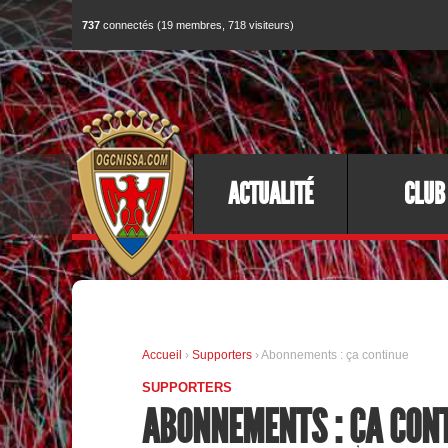
737
connectés (19 membres, 718 visiteurs)
ACTUALITÉ
CLUB
Accueil
›
Supporters
› Abonnements : ça continue
SUPPORTERS
ABONNEMENTS : ÇA CON