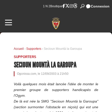
Connexion
1 N 2
Boutique
Accueil
›
Supporters
› Secioun Mountà la Garoupa
SUPPORTERS
SECIOUN MOUNTÀ LA GAROUPA
Ogcnissa.com, le 12/09/2003 à 21h50
Voilà quelques mois était lancée l'idée de monter le
premier groupe de supporters handicapés de
l'Ogym.
De là est née la SMG "Secioun Mountà la Garoupa"
(section surmonter l'obstacle en niçois) qui est une