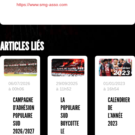
https://www.smg-asso.com
ARTICLES LIÉS
29/09/2025
01/01/2023
06/07/2026
à 11h52
à 16h54
à 00h06
LA
CALENDRIER
CAMPAGNE
POPULAIRE
DE
D'ADHÉSION
SUD
L'ANNÉE
POPULAIRE
BOYCOTTE
2023
SUD
LE
2026/2027