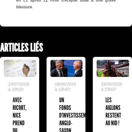
en L1 après 11 mois d'éclipse suite à une grave
blessure.
ARTICLES LIÉS
24/07/2026
08/06/2026
29/05/2026
à 18h20
à 10h02
à 23h07
AVEC
UN
LES
RICORT,
FONDS
AIGLONS
NICE
D'INVESTISSEMENT
RESTENT
PREND
ANGLO-
AU NID !
DU
SAXON