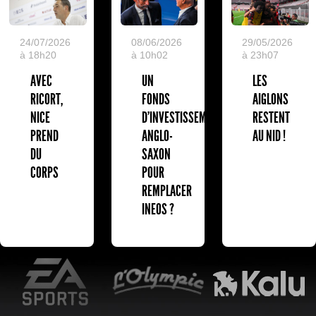
24/07/2026
08/06/2026
29/05/2026
à 18h20
à 10h02
à 23h07
AVEC
UN
LES
RICORT,
FONDS
AIGLONS
NICE
D'INVESTISSEMENT
RESTENT
PREND
ANGLO-
AU NID !
DU
SAXON
CORPS
POUR
REMPLACER
INEOS ?
EA Sports
L'Olympic Restaurant
K