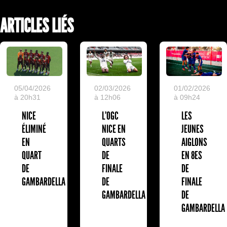
ARTICLES LIÉS
05/04/2026
02/03/2026
01/02/2026
à 20h31
à 12h06
à 09h24
NICE
L'OGC
LES
ÉLIMINÉ
NICE EN
JEUNES
EN
QUARTS
AIGLONS
QUART
DE
EN 8ES
DE
FINALE
DE
GAMBARDELLA
DE
FINALE
GAMBARDELLA
DE
GAMBARDELLA