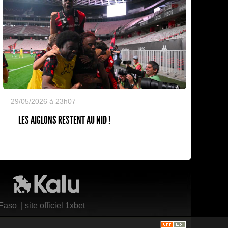
29/05/2026 à 23h07
LES AIGLONS RESTENT AU NID !
Kalu Nissa
 Faso
|
site officiel 1xbet