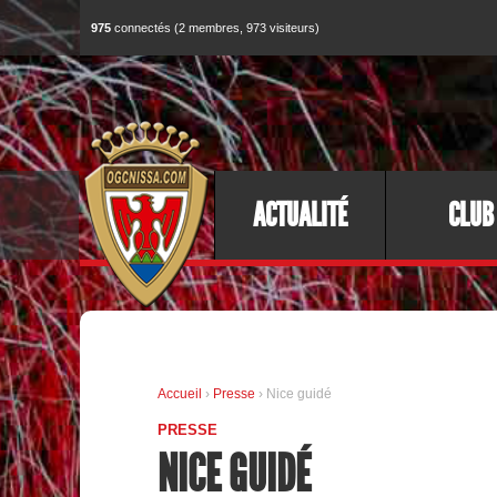
975
connectés (2 membres, 973 visiteurs)
ACTUALITÉ
CLUB
Accueil
›
Presse
› Nice guidé
PRESSE
NICE GUIDÉ