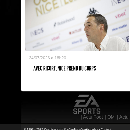
24/07/2026 à 18h20
AVEC RICORT, NICE PREND DU CORPS
EA Sports
|
Actu Foot
|
OM
|
Actu
© 1997 - 2027 Ogcnissa.com © -
Crédits
-
Cookie policy
-
Contact