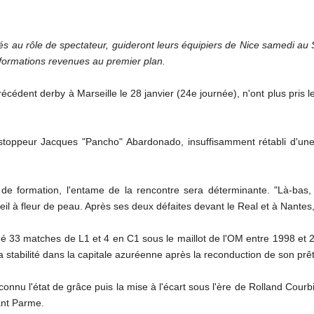
s au rôle de spectateur, guideront leurs équipiers de Nice samedi au
x formations revenues au premier plan.
récédent derby à Marseille le 28 janvier (24e journée), n'ont plus pris 
 stoppeur Jacques "Pancho" Abardonado, insuffisamment rétabli d'une
e formation, l'entame de la rencontre sera déterminante. "Là-bas, l
l à fleur de peau. Après ses deux défaites devant le Real et à Nantes,
é 33 matches de L1 et 4 en C1 sous le maillot de l'OM entre 1998 et 2
é la stabilité dans la capitale azuréenne après la reconduction de son prê
connu l'état de grâce puis la mise à l'écart sous l'ère de Rolland Courbi
ant Parme.