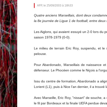
AFP, le 25/09/2003 à 18h33
Quatre anciens Marseillais, dont deux condamné
la 8e journée de Ligue 1 de football, entre deu
Les Aiglons, qui avaient essuyé un 2-0 lors du p
saison 1978-1979 (0-0).
Le milieu de terrain Eric Roy, suspendu, et le
pelouse.
Pour Abardonado, Marseillais de naissance et d
défenseur. Le Phocéen comme le Niçois a l'orguei
Issu du centre de formation, Abardonado a align
Lorient (L1), puis à Nice l'an dernier, il a trouv
Avec Marseille, Eric Roy, "nissart" de souche, a 
le fil par Bordeaux et la finale UEFA perdue dev