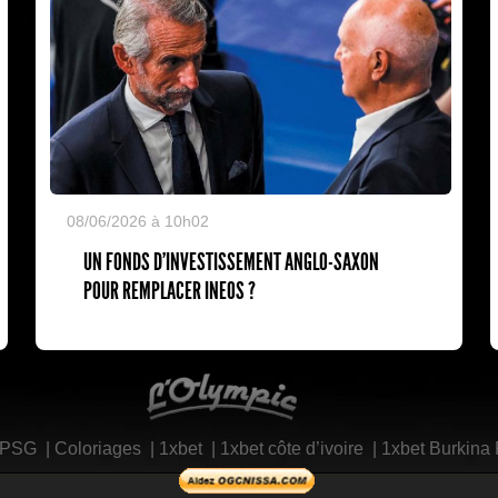
08/06/2026 à 10h02
UN FONDS D'INVESTISSEMENT ANGLO-SAXON
POUR REMPLACER INEOS ?
L'Olympic Restaurant
 PSG
|
Coloriages
|
1xbet
|
1xbet côte d’ivoire
|
1xbet Burkina