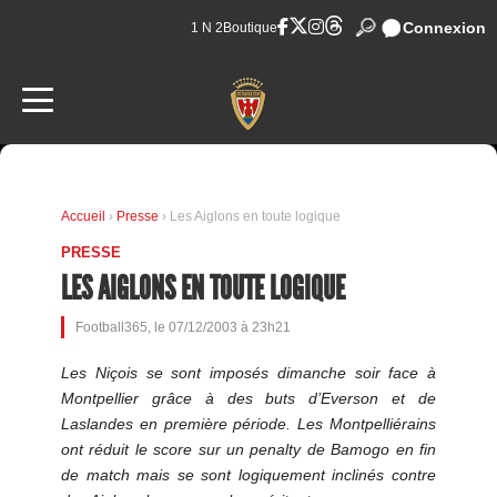
Connexion
1 N 2
Boutique
Accueil
›
Presse
› Les Aiglons en toute logique
PRESSE
LES AIGLONS EN TOUTE LOGIQUE
Football365, le 07/12/2003 à 23h21
Les Niçois se sont imposés dimanche soir face à
Montpellier grâce à des buts d’Everson et de
Laslandes en première période. Les Montpelliérains
ont réduit le score sur un penalty de Bamogo en fin
de match mais se sont logiquement inclinés contre