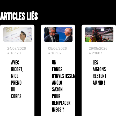
ARTICLES LIÉS
24/07/2026
08/06/2026
29/05/2026
à 18h20
à 10h02
à 23h07
AVEC
UN
LES
RICORT,
FONDS
AIGLONS
NICE
D'INVESTISSEMENT
RESTENT
PREND
ANGLO-
AU NID !
DU
SAXON
CORPS
POUR
REMPLACER
INEOS ?