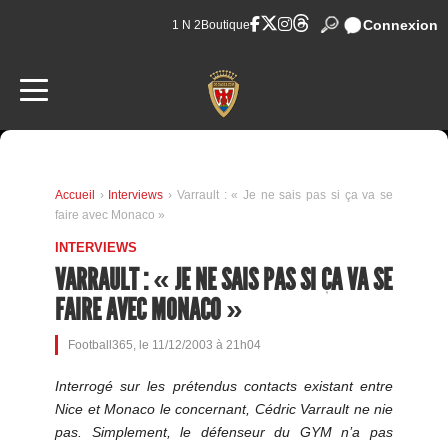
Connexion
1 N 2
Boutique
Accueil
›
Interviews
› Varrault : « Je ne sais pas si ça va se
faire avec Monaco »
INTERVIEWS
VARRAULT : « JE NE SAIS PAS SI ÇA VA SE
FAIRE AVEC MONACO »
Football365, le 11/12/2003 à 21h04
Interrogé sur les prétendus contacts existant entre
Nice et Monaco le concernant, Cédric Varrault ne nie
pas. Simplement, le défenseur du GYM n’a pas