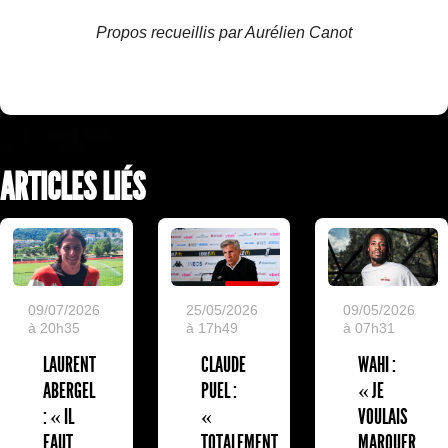
Propos recueillis par Aurélien Canot
ARTICLES LIÉS
09/07/2026
25/05/2026
09/05/2026
à 20h35
à 17h49
à 07h31
LAURENT
CLAUDE
WAHI :
ABERGEL
PUEL :
« JE
: « IL
«
VOULAIS
FAUT
TOTALEMENT
MARQUER