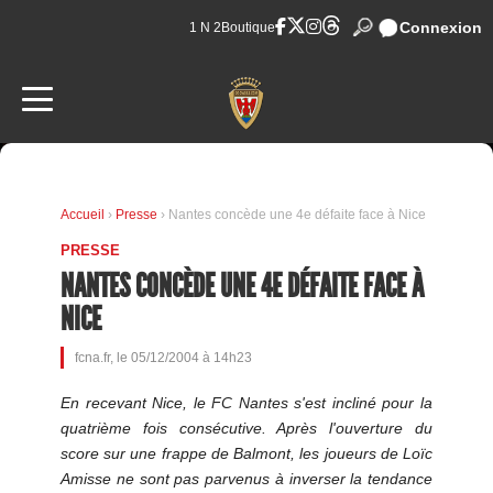
Connexion
1 N 2
Boutique
Accueil
›
Presse
› Nantes concède une 4e défaite face à Nice
PRESSE
NANTES CONCÈDE UNE 4E DÉFAITE FACE À
NICE
fcna.fr, le 05/12/2004 à 14h23
En recevant Nice, le FC Nantes s'est incliné pour la
quatrième fois consécutive. Après l'ouverture du
score sur une frappe de Balmont, les joueurs de Loïc
Amisse ne sont pas parvenus à inverser la tendance