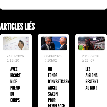
ARTICLES LIÉS
24/07/2026
08/06/2026
29/05/2026
à 18h20
à 10h02
à 23h07
AVEC
UN
LES
RICORT,
FONDS
AIGLONS
NICE
D'INVESTISSEMENT
RESTENT
PREND
ANGLO-
AU NID !
DU
SAXON
CORPS
POUR
REMPLACER