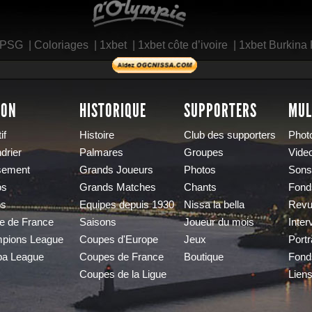
 PSG
|
Coloriages
|
1xbet
|
1xbet côte d’ivoire
|
1xbet Burkina
SON
HISTORIQUE
SUPPORTERS
MUL
if
Histoire
Club des supporters
Phot
drier
Palmares
Groupes
Vide
sement
Grands Joueurs
Photos
Sons
os
Grands Matches
Chants
Fond
os
Equipes depuis 1930
Nissa la bella
Revu
e de France
Saisons
Joueur du mois
Inter
pions League
Coupes d'Europe
Jeux
Portr
pa League
Coupes de France
Boutique
Fond
Coupes de la Ligue
Lien