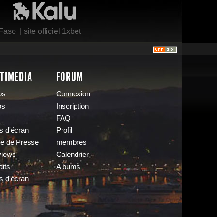
 Faso
|
site officiel 1xbet
TIMEDIA
FORUM
os
Connexion
os
Inscription
FAQ
s d'écran
Profil
e de Presse
membres
views
Calendrier
aits
Albums
s d'écran
s