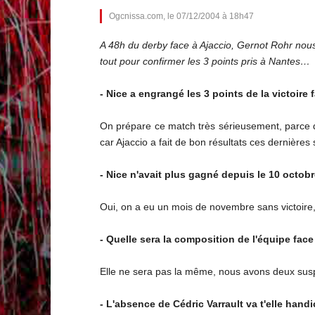
Ogcnissa.com, le 07/12/2004 à 18h47
A 48h du derby face à Ajaccio, Gernot Rohr nous
tout pour confirmer les 3 points pris à Nantes…
- Nice a engrangé les 3 points de la victoir
On prépare ce match très sérieusement, parce qu
car Ajaccio a fait de bon résultats ces dernières
- Nice n'avait plus gagné depuis le 10 octobr
Oui, on a eu un mois de novembre sans victoire,
- Quelle sera la composition de l'équipe fac
Elle ne sera pas la même, nous avons deux suspe
- L'absence de Cédric Varrault va t'elle hand