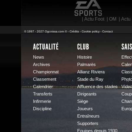
|
Actu Foot
|
OM
|
Actu
© 1997 - 2027 Ogcnissa.com © -
Crédits
-
Cookie policy
-
Contact
ACTUALITÉ
CLUB
SAI
News
Histoire
Effect
Archives
Palmarès
Calen
Championnat
Allianz Riviera
Clas
Classement
Stade du Ray
Phot
Calendrier
Affluence des stades
Vide
Transferts
Dirigeants
Coup
Infirmerie
Siège
Cham
Discipline
Joueurs
Euro
Entraîneurs
Supporters
Equipes depuis 1930