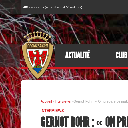
481
connectés (4 membres, 477 visiteurs)
ACTUALITÉ
CLUB
Accueil
›
Interviews
› Gernot Rohr : « On prépare ce mat
INTERVIEWS
GERNOT ROHR : « ON P