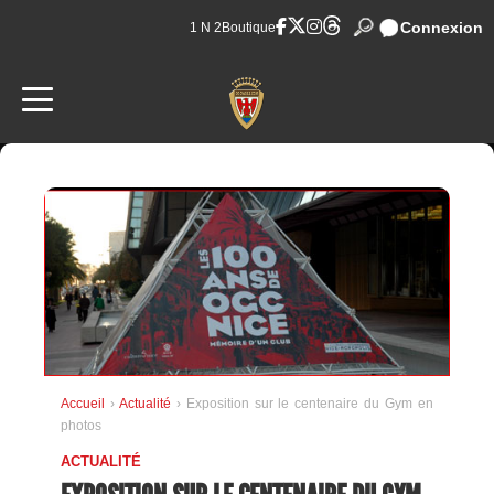
Connexion
1 N 2
Boutique
Accueil
›
Actualité
› Exposition sur le centenaire du Gym en
photos
ACTUALITÉ