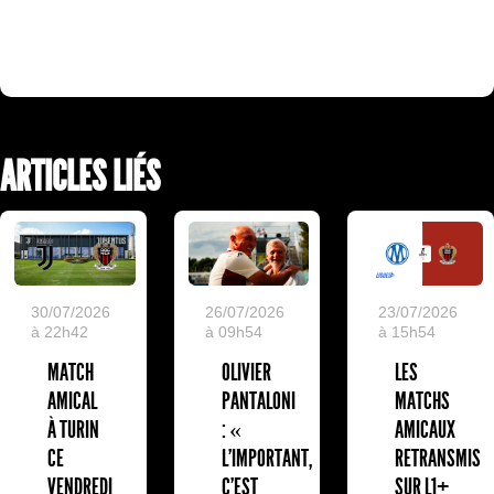
ARTICLES LIÉS
30/07/2026
26/07/2026
23/07/2026
à 22h42
à 09h54
à 15h54
MATCH
OLIVIER
LES
AMICAL
PANTALONI
MATCHS
À TURIN
: «
AMICAUX
CE
L'IMPORTANT,
RETRANSMIS
VENDREDI
C'EST
SUR L1+