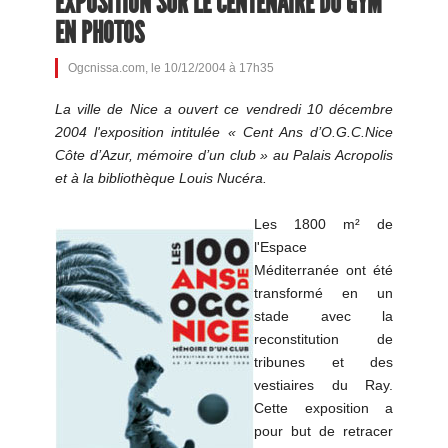
EXPOSITION SUR LE CENTENAIRE DU GYM
EN PHOTOS
Ogcnissa.com, le 10/12/2004 à 17h35
La ville de Nice a ouvert ce vendredi 10 décembre
2004 l'exposition intitulée « Cent Ans d’O.G.C.Nice
Côte d’Azur, mémoire d’un club » au Palais Acropolis
et à la bibliothèque Louis Nucéra.
Les 1800 m² de
l'Espace
Méditerranée ont été
transformé en un
stade avec la
reconstitution de
tribunes et des
vestiaires du Ray.
Cette exposition a
pour but de retracer