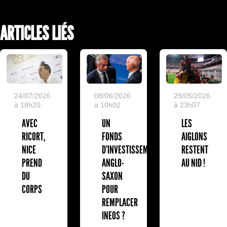
ARTICLES LIÉS
24/07/2026
08/06/2026
29/05/2026
à 18h20
à 10h02
à 23h07
AVEC
UN
LES
RICORT,
FONDS
AIGLONS
NICE
D'INVESTISSEMENT
RESTENT
PREND
ANGLO-
AU NID !
DU
SAXON
CORPS
POUR
REMPLACER
INEOS ?