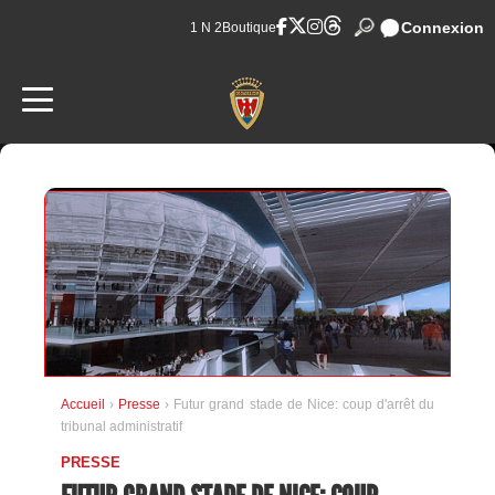
Connexion
1 N 2
Boutique
Accueil
›
Presse
› Futur grand stade de Nice: coup d'arrêt du
tribunal administratif
PRESSE