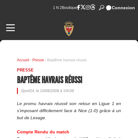
Connexion
1 N 2
Boutique
Accueil
›
Presse
› Baptême havrais réussi
PRESSE
BAPTÊME HAVRAIS RÉUSSI
Sport24, le 10/08/2008 à 15h39
Le promu havrais réussit son retour en Ligue 1 en
s’imposant difficilement face à Nice (1-0) grâce à un
but de Lesage.
Compte Rendu du match