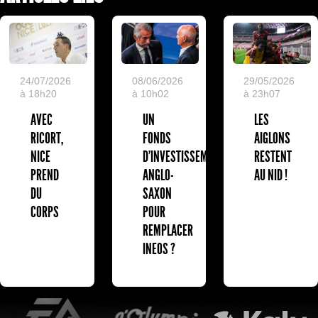
24/07/2026
08/06/2026
29/05/2026
à 18h20
à 10h02
à 23h07
AVEC
UN
LES
RICORT,
FONDS
AIGLONS
NICE
D'INVESTISSEMENT
RESTENT
PREND
ANGLO-
AU NID !
DU
SAXON
CORPS
POUR
REMPLACER
INEOS ?
EA Sports
L'Olympic Restaurant
K