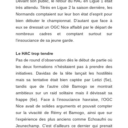
Devant son public, le retour du HAC en Ligue 1 était
très attendu. Titrés en Ligue 2 la saison dernière, les
Normands comptaient sur leur bon état d’esprit pour
bien débuter le championnat. D’autant que face à
eux se dressait un OGC Nice affaibli par le départ de
nombreux cadres et comptant surtout sur
l’insouciance de sa jeune garde.
Le HAC trop tendre
Pas de round d’observation dès le début de partie où
les deux formations n’hésitaient pas à prendre des
initiatives. Davidas de la tête lançait les hostilités
mais sa tentative était bien captée par Letizi (5e),
tandis que de l’autre côté Bamogo se montrait
ambitieux sur un raid solitaire mais il dévissait sa
frappe (6e). Face à l’insouciance havraise, l’OGC
Nice avait de solides arguments et pouvait compter
sur la vivacité de Rémy et Bamogo, ainsi que sur
l’expérience des plus anciens comme Echoaufni ou
Jeunechamp. C’est d’ailleurs ce dernier qui prenait