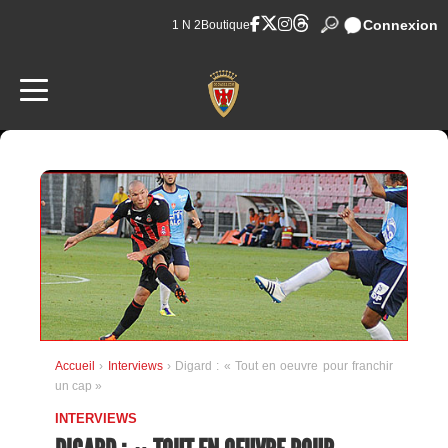
Connexion
1 N 2
Boutique
Accueil
›
Interviews
› Digard : « Tout en oeuvre pour franchir
un cap »
INTERVIEWS