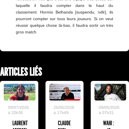
laquelle il faudra compter dans le haut du
classement. Hormis Belhanda [suspendu, ndlr], ils
pourront compter sur tous leurs joueurs. Si on veut
réussir quelque chose là-bas, il faudra sortir un très
gros match.
ARTICLES LIÉS
09/07/2026
25/05/2026
09/05/2026
à 20h35
à 17h49
à 07h31
LAURENT
CLAUDE
WAHI :