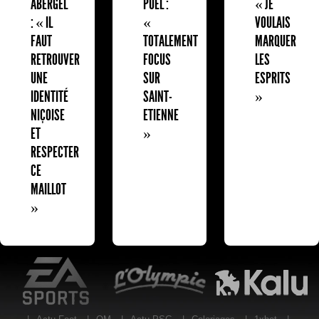
ABERGEL
PUEL :
« JE
: « IL
«
VOULAIS
FAUT
TOTALEMENT
MARQUER
RETROUVER
FOCUS
LES
UNE
SUR
ESPRITS
IDENTITÉ
SAINT-
»
NIÇOISE
ETIENNE
ET
»
RESPECTER
CE
MAILLOT
»
EA Sports
L'Olympic Restaurant
K