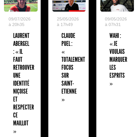
09/07/2026
25/05/2026
09/05/2026
à 20h35
à 17h49
à 07h31
LAURENT
CLAUDE
WAHI :
ABERGEL
PUEL :
« JE
: « IL
«
VOULAIS
FAUT
TOTALEMENT
MARQUER
RETROUVER
FOCUS
LES
UNE
SUR
ESPRITS
IDENTITÉ
SAINT-
»
NIÇOISE
ETIENNE
ET
»
RESPECTER
CE
MAILLOT
»