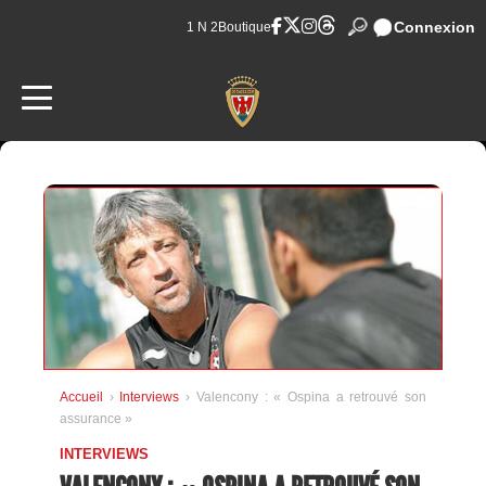
Connexion
1 N 2
Boutique
Accueil
›
Interviews
› Valencony : « Ospina a retrouvé son
assurance »
INTERVIEWS