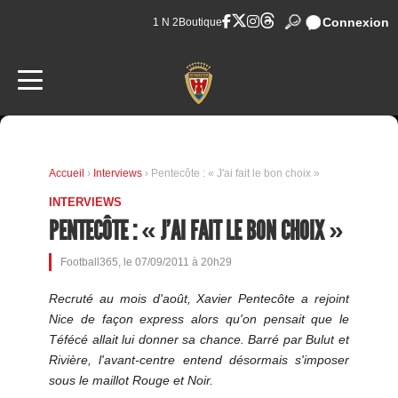
Connexion
1 N 2
Boutique
Accueil
›
Interviews
› Pentecôte : « J'ai fait le bon choix »
INTERVIEWS
PENTECÔTE : « J'AI FAIT LE BON CHOIX »
Football365, le 07/09/2011 à 20h29
Recruté au mois d'août, Xavier Pentecôte a rejoint
Nice de façon express alors qu'on pensait que le
Téfécé allait lui donner sa chance. Barré par Bulut et
Rivière, l'avant-centre entend désormais s'imposer
sous le maillot Rouge et Noir.