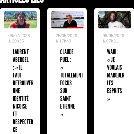
09/07/2026
25/05/2026
09/05/2026
à 20h35
à 17h49
à 07h31
LAURENT
CLAUDE
WAHI :
ABERGEL
PUEL :
« JE
: « IL
«
VOULAIS
FAUT
TOTALEMENT
MARQUER
RETROUVER
FOCUS
LES
UNE
SUR
ESPRITS
IDENTITÉ
SAINT-
»
NIÇOISE
ETIENNE
ET
»
RESPECTER
CE