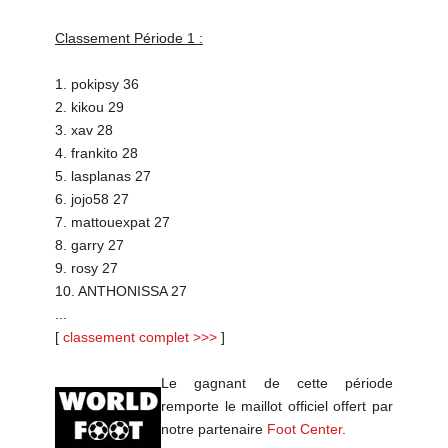
Classement Période 1 :
1. pokipsy 36
2. kikou 29
3. xav 28
4. frankito 28
5. lasplanas 27
6. jojo58 27
7. mattouexpat 27
8. garry 27
9. rosy 27
10. ANTHONISSA 27
...
[
classement complet >>>
]
Le gagnant de cette période
remporte le maillot officiel offert par
notre partenaire
Foot Center
.