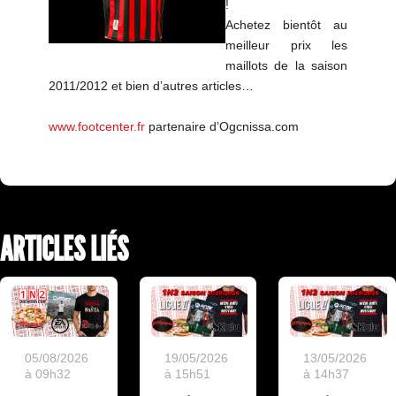
!
Achetez bientôt au
meilleur prix les
maillots de la saison
2011/2012 et bien d’autres articles…
www.footcenter.fr
partenaire d’Ogcnissa.com
ARTICLES LIÉS
19/05/2026
13/05/2026
05/08/2026
à 15h51
à 14h37
à 09h32