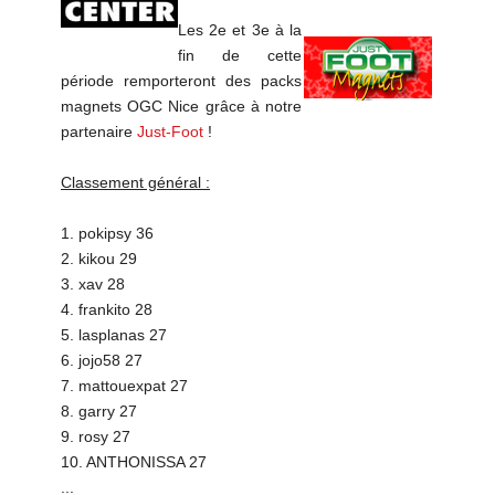
Les 2e et 3e à la
fin de cette
période remporteront des packs
magnets OGC Nice grâce à notre
partenaire
Just-Foot
!
Classement général :
1. pokipsy 36
2. kikou 29
3. xav 28
4. frankito 28
5. lasplanas 27
6. jojo58 27
7. mattouexpat 27
8. garry 27
9. rosy 27
10. ANTHONISSA 27
...