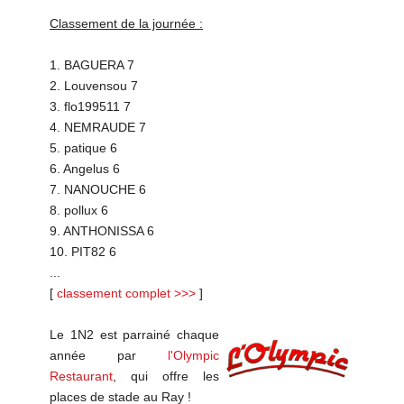
Classement de la journée :
1. BAGUERA 7
2. Louvensou 7
3. flo199511 7
4. NEMRAUDE 7
5. patique 6
6. Angelus 6
7. NANOUCHE 6
8. pollux 6
9. ANTHONISSA 6
10. PIT82 6
...
[
classement complet >>>
]
Le 1N2 est parrainé chaque
année par
l'Olympic
Restaurant
, qui offre les
places de stade au Ray !