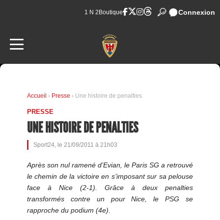
Connexion
1 N 2
Boutique
Accueil
›
Presse
› Une histoire de penalties
PRESSE
UNE HISTOIRE DE PENALTIES
Sport24, le 21/09/2011 à 21h03
Après son nul ramené d’Evian, le Paris SG a retrouvé
le chemin de la victoire en s’imposant sur sa pelouse
face à Nice (2-1). Grâce à deux penalties
transformés contre un pour Nice, le PSG se
rapproche du podium (4e).