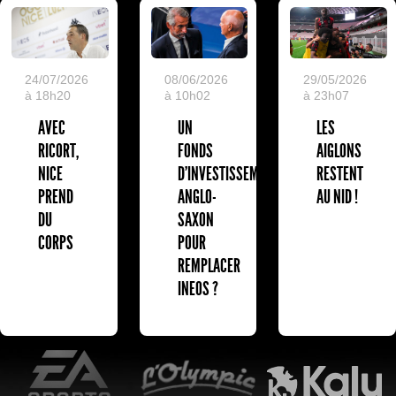
24/07/2026
08/06/2026
29/05/2026
à 18h20
à 10h02
à 23h07
AVEC
UN
LES
RICORT,
FONDS
AIGLONS
NICE
D'INVESTISSEMENT
RESTENT
PREND
ANGLO-
AU NID !
DU
SAXON
CORPS
POUR
REMPLACER
INEOS ?
EA Sports
L'Olympic Restaurant
K