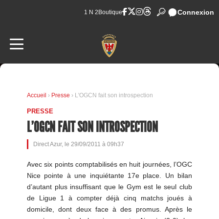
Connexion
1 N 2
Boutique
Accueil
›
Presse
› L'OGCN fait son introspection
PRESSE
L'OGCN FAIT SON INTROSPECTION
Direct Azur, le 29/09/2011 à 09h37
Avec six points comptabilisés en huit journées, l’OGC
Nice pointe à une inquiétante 17e place. Un bilan
d’autant plus insuffisant que le Gym est le seul club
de Ligue 1 à compter déjà cinq matchs joués à
domicile, dont deux face à des promus. Après le