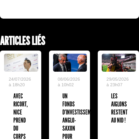
ARTICLES LIÉS
24/07/2026
08/06/2026
29/05/2026
à 18h20
à 10h02
à 23h07
AVEC
UN
LES
RICORT,
FONDS
AIGLONS
NICE
D'INVESTISSEMENT
RESTENT
PREND
ANGLO-
AU NID !
DU
SAXON
CORPS
POUR