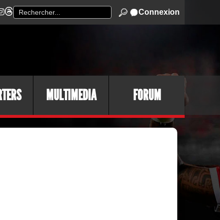
Connexion
RTERS
MULTIMEDIA
FORUM