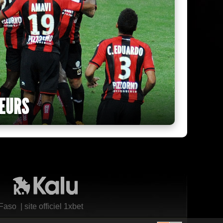
UEURS
Kalu Nissa
 Faso
|
site officiel 1xbet