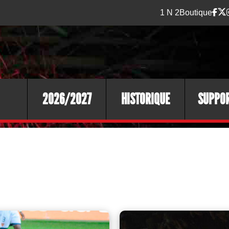
1 N 2
Boutique
2026/2027
HISTORIQUE
SUPPO