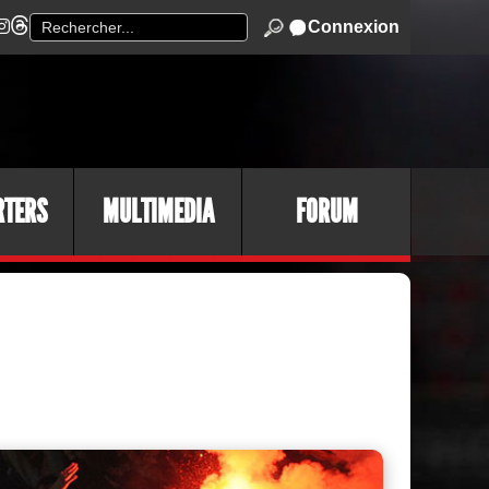
Connexion
RTERS
MULTIMEDIA
FORUM