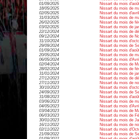
•
01/09/2025
Nissart du mois d'a
•
18/05/2025
Nissart du mois de 
•
02/05/2025
Nissart du mois d'av
•
31/03/2025
Nissart du mois de 
•
26/02/2025
Nissart du mois de f
•
03/02/2025
Nissart du mois de j
•
22/12/2024
Nissart du mois de
•
09/12/2024
Nissart du mois de
•
31/10/2024
Nissart du mois d'o
•
29/09/2024
Nissart du mois de 
•
01/09/2024
Nissart du mois d'ao
•
20/05/2024
Nissart du mois de m
•
06/05/2024
Nissart du mois d'Avr
•
02/04/2024
Nissart du mois de M
•
28/02/2024
Nissart du mois de f
•
31/01/2024
Nissart du mois de 
•
27/12/2023
Nissart du mois de d
•
27/11/2023
Nissart du mois de n
•
30/10/2023
Nissart du mois d'oc
•
24/09/2023
Nissart du mois de 
•
31/08/2023
Nissart du mois d'ao
•
03/06/2023
Nissart du mois de 
•
04/05/2023
Nissart du mois d'Av
•
03/04/2023
Nissart du mois de 
•
06/03/2023
Nissart du mois de F
•
30/01/2023
Nissart du mois de 
•
16/11/2022
Nissart du mois de 
•
02/11/2022
Nissart du mois d'Oc
•
21/09/2022
Nissart du mois de Se
•
01/09/2022
Nissart du mois d'ao