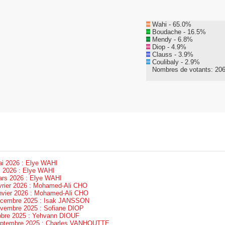
Wahi - 65.0%
Boudache - 16.5%
Mendy - 6.8%
Diop - 4.9%
Clauss - 3.9%
Coulibaly - 2.9%
Nombres de votants:
20
ai 2026 : Elye WAHI
il 2026 : Elye WAHI
ars 2026 : Elye WAHI
évrier 2026 : Mohamed-Ali CHO
anvier 2026 : Mohamed-Ali CHO
décembre 2025 : Isak JANSSON
ovembre 2025 : Sofiane DIOP
tobre 2025 : Yehvann DIOUF
septembre 2025 : Charles VANHOUTTE