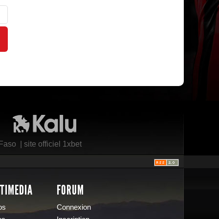
Kalu Nissa
 Faso
|
site officiel 1xbet
TIMEDIA
FORUM
os
Connexion