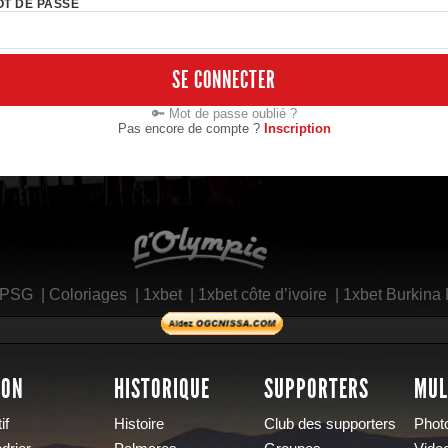
T DE PASSE
SE CONNECTER
🔑 Mot de passe oublié ?
Pas encore de compte ?
Inscription
L'Olympic Restaurant
 PSG
|
Coloriages
|
1xbet
|
1xbet côte d’ivoire
|
1xbet Burkina
SON
HISTORIQUE
SUPPORTERS
MUL
if
Histoire
Club des supporters
Phot