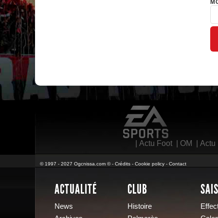
MO
EA Sports
|
Actu Foot
|
OM
|
Actu
© 1997 - 2027 Ogcnissa.com © -
Crédits
-
Cookie policy
-
Contact
ACTUALITÉ
CLUB
SAI
News
Histoire
Effect