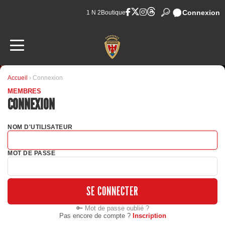
Connexion
1 N 2
Boutique
Accueil
› Connexion
MEMBRES
CONNEXION
NOM D'UTILISATEUR
MOT DE PASSE
SE CONNECTER
🔑 Mot de passe oublié ?
Pas encore de compte ?
Inscription