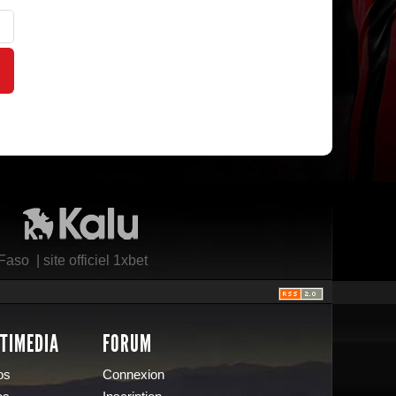
Kalu Nissa
 Faso
|
site officiel 1xbet
TIMEDIA
FORUM
os
Connexion