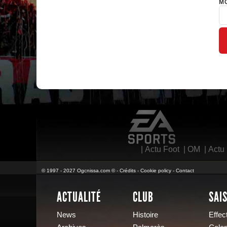
MO
EA Sports
|
Actu Foot
|
OM
|
Actu
© 1997 - 2027 Ogcnissa.com © -
Crédits
-
Cookie policy
-
Contact
ACTUALITÉ
CLUB
SAI
News
Histoire
Effect