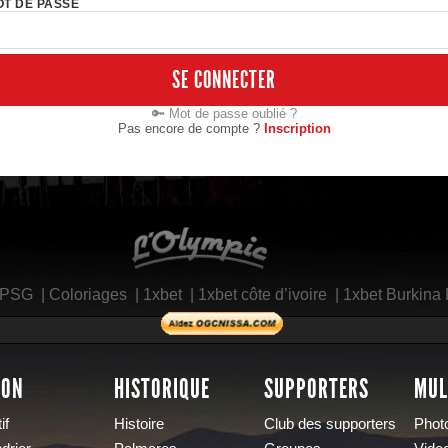
T DE PASSE
SE CONNECTER
🔑 Mot de passe oublié ?
Pas encore de compte ?
Inscription
L'Olympic Restaurant
 PSG
|
Coloriages
|
1xbet
|
1xbet côte d’ivoire
|
1xbet Burkina
SON
HISTORIQUE
SUPPORTERS
MUL
if
Histoire
Club des supporters
Phot