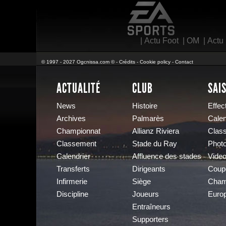
EA Sports
|
Actu Foot
|
OM
|
Actu
© 1997 - 2027 Ogcnissa.com © -
Crédits
-
Cookie policy
-
Contact
ACTUALITÉ
CLUB
SAI
News
Histoire
Effect
Archives
Palmarès
Calen
Championnat
Allianz Riviera
Clas
Classement
Stade du Ray
Phot
Calendrier
Affluence des stades
Vide
Transferts
Dirigeants
Coup
Infirmerie
Siège
Cham
Discipline
Joueurs
Euro
Entraîneurs
Supporters