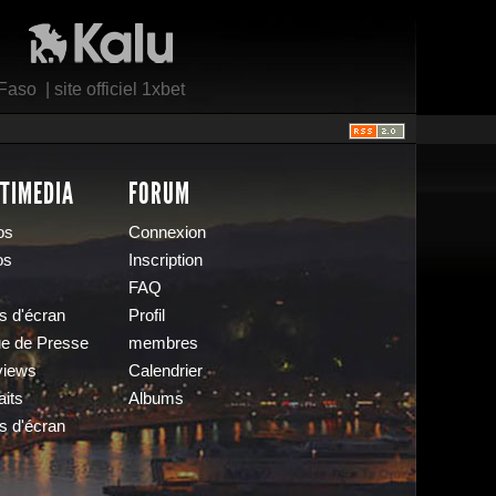
Kalu Nissa
 Faso
|
site officiel 1xbet
TIMEDIA
FORUM
os
Connexion
os
Inscription
FAQ
s d'écran
Profil
e de Presse
membres
views
Calendrier
aits
Albums
s d'écran
s