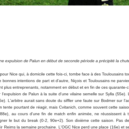
ne expulsion de Palun en début de seconde période a précipité la chute
our Nice qui, à domicile cette fois-ci, tombe face à des Toulousains t
 bonnes intentions de part et d'autre, Niçois et Toulousains ne parv
ent plus entreprenants, notamment en début et en fin de ces quarante-
'expulsion de Palun à la suite d'une vilaine semelle sur Sylla (55e)
6e). L'arbitre aurait sans doute du siffler une faute sur Bodmer sur l'
n tente pourtant de réagir, mais Cvitanich, comme souvent cette saison,
e), au cours d'une fin de match enfin animée, ne réussissent à tu
igner le but du break (0-2, 90e+2). Son dixième cette saison. Pas d
r Reims la semaine prochaine. L'OGC Nice perd une place (16e) et se