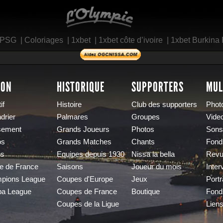
L'Olympic Restaurant
 PSG
|
Coloriages
|
1xbet
|
1xbet côte d’ivoire
|
1xbet Burkina
SON
HISTORIQUE
SUPPORTERS
MUL
if
Histoire
Club des supporters
Phot
drier
Palmares
Groupes
Vide
sement
Grands Joueurs
Photos
Sons
os
Grands Matches
Chants
Fond
os
Equipes depuis 1930
Nissa la bella
Revu
e de France
Saisons
Joueur du mois
Inter
pions League
Coupes d'Europe
Jeux
Portr
pa League
Coupes de France
Boutique
Fond
Coupes de la Ligue
Lien