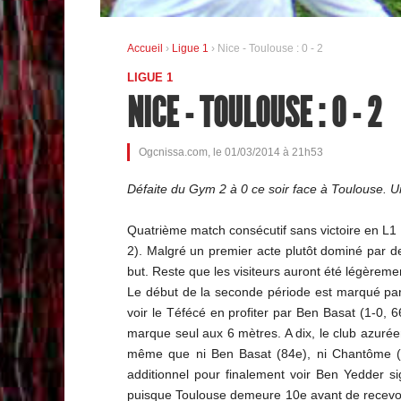
Accueil
›
Ligue 1
› Nice - Toulouse : 0 - 2
LIGUE 1
NICE - TOULOUSE : 0 - 2
Ogcnissa.com, le 01/03/2014 à 21h53
Défaite du Gym 2 à 0 ce soir face à Toulouse. U
Quatrième match consécutif sans victoire en L1 p
2). Malgré un premier acte plutôt dominé par de
but. Reste que les visiteurs auront été légèrem
Le début de la seconde période est marqué par l
voir le Téfécé en profiter par Ben Basat (1-0, 6
marque seul aux 6 mètres. A dix, le club azurée
même que ni Ben Basat (84e), ni Chantôme (88
additionnel pour finalement voir Ben Yedder s
puisque Toulouse demeure 10e avant de recevoi