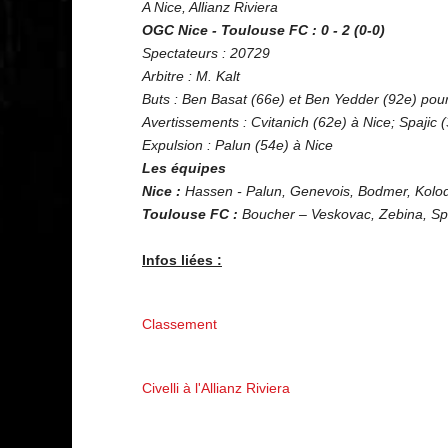
A Nice, Allianz Riviera
OGC Nice - Toulouse FC : 0 - 2 (0-0)
Spectateurs : 20729
Arbitre : M. Kalt
Buts : Ben Basat (66e) et Ben Yedder (92e) pou
Avertissements : Cvitanich (62e) à Nice; Spajic 
Expulsion : Palun (54e) à Nice
Les équipes
Nice :
Hassen - Palun, Genevois, Bodmer, Kolodzi
Toulouse FC :
Boucher – Veskovac, Zebina, Spaj
Infos liées :
Classement
Civelli à l'Allianz Riviera