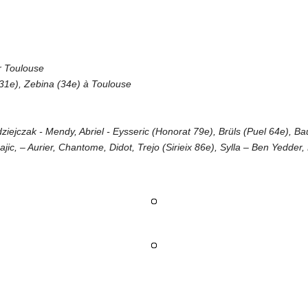
r Toulouse
(31e), Zebina (34e) à Toulouse
ejczak - Mendy, Abriel - Eysseric (Honorat 79e), Brüls (Puel 64e), Bau
ic, – Aurier, Chantome, Didot, Trejo (Sirieix 86e), Sylla – Ben Yedder,