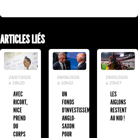
ARTICLES LIÉS
24/07/2026
08/06/2026
29/05/2026
à 18h20
à 10h02
à 23h07
AVEC
UN
LES
RICORT,
FONDS
AIGLONS
NICE
D'INVESTISSEMENT
RESTENT
PREND
ANGLO-
AU NID !
DU
SAXON
CORPS
POUR