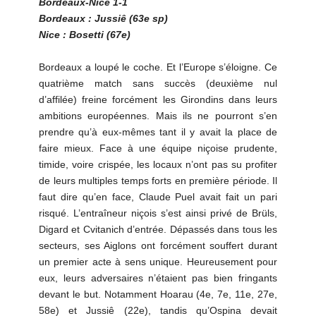
Bordeaux-Nice 1-1
Bordeaux : Jussiê (63e sp)
Nice : Bosetti (67e)
Bordeaux a loupé le coche. Et l’Europe s’éloigne. Ce
quatrième match sans succès (deuxième nul
d’affilée) freine forcément les Girondins dans leurs
ambitions européennes. Mais ils ne pourront s’en
prendre qu’à eux-mêmes tant il y avait la place de
faire mieux. Face à une équipe niçoise prudente,
timide, voire crispée, les locaux n’ont pas su profiter
de leurs multiples temps forts en première période. Il
faut dire qu’en face, Claude Puel avait fait un pari
risqué. L’entraîneur niçois s’est ainsi privé de Brüls,
Digard et Cvitanich d’entrée. Dépassés dans tous les
secteurs, ses Aiglons ont forcément souffert durant
un premier acte à sens unique. Heureusement pour
eux, leurs adversaires n’étaient pas bien fringants
devant le but. Notamment Hoarau (4e, 7e, 11e, 27e,
58e) et Jussiê (22e), tandis qu’Ospina devait