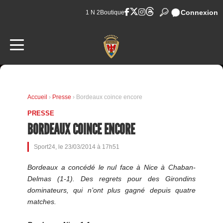
Connexion
1 N 2
Boutique
Accueil
›
Presse
› Bordeaux coince encore
PRESSE
BORDEAUX COINCE ENCORE
Sport24, le 23/03/2014 à 17h51
Bordeaux a concédé le nul face à Nice à Chaban-
Delmas (1-1). Des regrets pour des Girondins
dominateurs, qui n’ont plus gagné depuis quatre
matches.