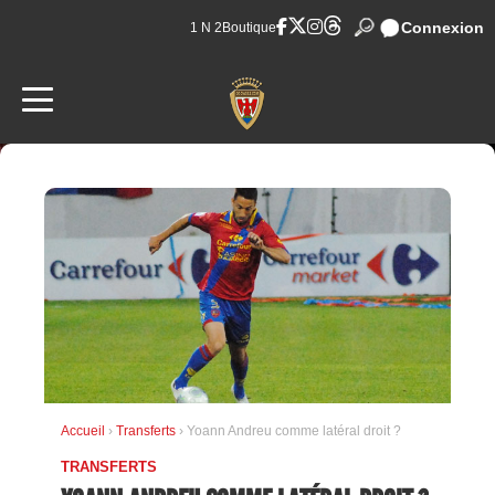
Connexion
1 N 2
Boutique
Accueil
›
Transferts
› Yoann Andreu comme latéral droit ?
TRANSFERTS