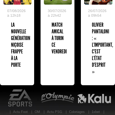
07/08/2026
30/07/2026
26/07/2026
à 12h18
à 22h42
à 09h54
LA
MATCH
OLIVIER
NOUVELLE
AMICAL
PANTALONI
GÉNÉRATION
À TURIN
: «
NIÇOISE
CE
L'IMPORTANT,
FRAPPE
VENDREDI
C'EST
À LA
L'ÉTAT
PORTE
D'ESPRIT
»
EA Sports
L'Olympic Restaurant
K
|
Actu Foot
|
OM
|
Actu PSG
|
Coloriages
|
1xbet
|