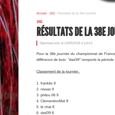
Accueil
›
1N2
› Résultats de la 38e journée
1N2
RÉSULTATS DE LA 38E J
Ogcnissa.com, le 22/05/2018 à 11h13
Pour la 38e journée du championnat de France 
différence de buts. "dad39" remporte la période 
Classement de la journée :
1. frankito 9
2. nissas 9
3. philou 06 9
4. ClementinoMat 8
5. le chat 8
6. dad39 8