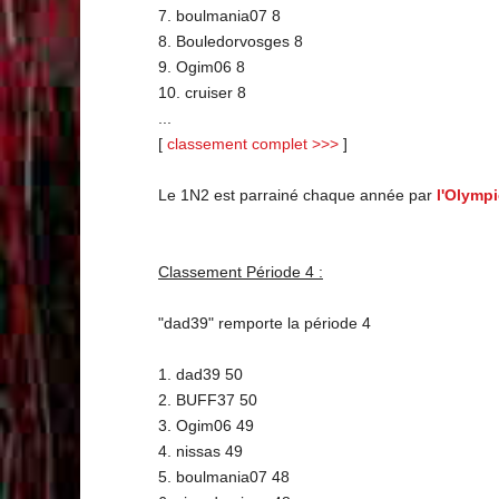
7. boulmania07 8
8. Bouledorvosges 8
9. Ogim06 8
10. cruiser 8
...
[
classement complet >>>
]
Le 1N2 est parrainé chaque année par
l'Olymp
Classement Période 4 :
"dad39" remporte la période 4
1. dad39 50
2. BUFF37 50
3. Ogim06 49
4. nissas 49
5. boulmania07 48