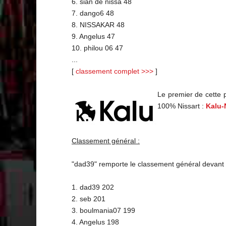
6. sian de nissa 48
7. dango6 48
8. NISSAKAR 48
9. Angelus 47
10. philou 06 47
...
[
classement complet >>>
]
Le premier de cette 
100% Nissart :
Kalu-
Classement général :
"dad39" remporte le classement général devant 
1. dad39 202
2. seb 201
3. boulmania07 199
4. Angelus 198