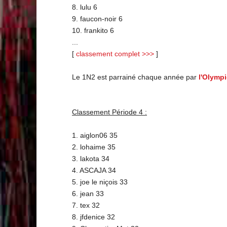
8. lulu 6
9. faucon-noir 6
10. frankito 6
...
[
classement complet >>>
]
Le 1N2 est parrainé chaque année par
l'Olymp
Classement Période 4 :
1. aiglon06 35
2. lohaime 35
3. lakota 34
4. ASCAJA 34
5. joe le niçois 33
6. jean 33
7. tex 32
8. jfdenice 32