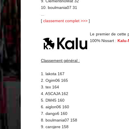
9. ClementinoMat 32
10. boulmania07 31
...
[
classement complet >>>
]
Le premier de cette 
100% Nissart :
Kalu-
Classement général :
1. lakota 167
2. Ogim06 165
3. tex 164
4. ASCAJA 162
5. DM45 160
6. aiglon06 160
7. dango6 160
8. boulmania07 158
9. carojere 158