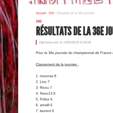
Accueil
›
1N2
› Résultats de la 36e journée
1N2
RÉSULTATS DE LA 36E J
Ogcnissa.com, le 12/05/2019 à 23h28
Pour la 36e journée du championnat de France d
Classement de la journée :
1. mourras 8
2. Lino 7
3. Ricou 7
4. Nono13 6
5. Pollux 6
6. amalfi 6
7. laurent 6