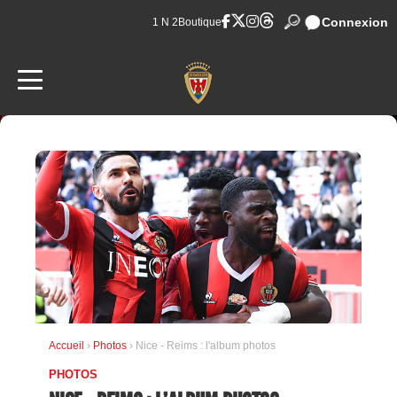
Connexion
1 N 2
Boutique
Accueil
›
Photos
› Nice - Reims : l'album photos
PHOTOS