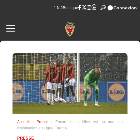
Connexion
1 N 2
Boutique
Accueil
›
Presse
› Encore battu, Nice est au bord de
l'élimination en Ligue Europa
PRESSE