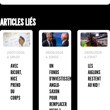
ARTICLES LIÉS
24/07/2026
08/06/2026
29/05/2026
à 18h20
à 10h02
à 23h07
AVEC
UN
LES
RICORT,
FONDS
AIGLONS
NICE
D'INVESTISSEMENT
RESTENT
PREND
ANGLO-
AU NID !
DU
SAXON
CORPS
POUR
REMPLACER