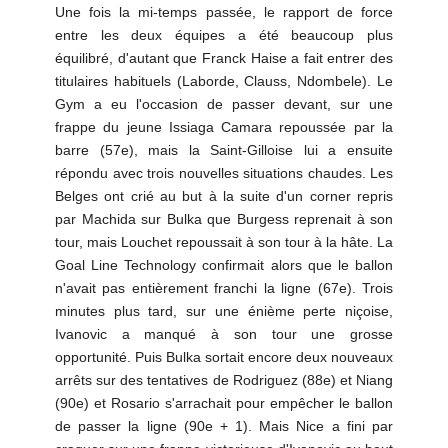
Une fois la mi-temps passée, le rapport de force
entre les deux équipes a été beaucoup plus
équilibré, d'autant que Franck Haise a fait entrer des
titulaires habituels (Laborde, Clauss, Ndombele). Le
Gym a eu l'occasion de passer devant, sur une
frappe du jeune Issiaga Camara repoussée par la
barre (57e), mais la Saint-Gilloise lui a ensuite
répondu avec trois nouvelles situations chaudes. Les
Belges ont crié au but à la suite d'un corner repris
par Machida sur Bulka que Burgess reprenait à son
tour, mais Louchet repoussait à son tour à la hâte. La
Goal Line Technology confirmait alors que le ballon
n'avait pas entièrement franchi la ligne (67e). Trois
minutes plus tard, sur une énième perte niçoise,
Ivanovic a manqué à son tour une grosse
opportunité. Puis Bulka sortait encore deux nouveaux
arrêts sur des tentatives de Rodriguez (88e) et Niang
(90e) et Rosario s'arrachait pour empêcher le ballon
de passer la ligne (90e + 1). Mais Nice a fini par