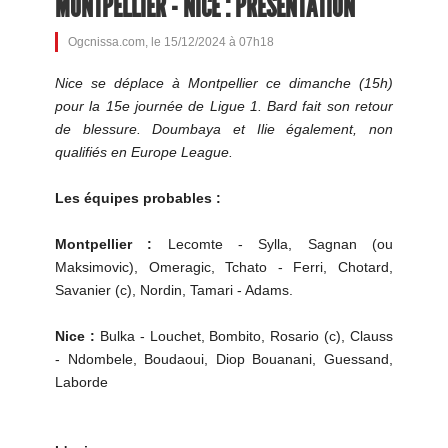
MONTPELLIER - NICE : PRÉSENTATION
Ogcnissa.com, le 15/12/2024 à 07h18
Nice se déplace à Montpellier ce dimanche (15h)
pour la 15e journée de Ligue 1. Bard fait son retour
de blessure. Doumbaya et Ilie également, non
qualifiés en Europe League.
Les équipes probables :
Montpellier :
Lecomte - Sylla, Sagnan (ou
Maksimovic), Omeragic, Tchato - Ferri, Chotard,
Savanier (c), Nordin, Tamari - Adams.
Nice :
Bulka - Louchet, Bombito, Rosario (c), Clauss
- Ndombele, Boudaoui, Diop Bouanani, Guessand,
Laborde