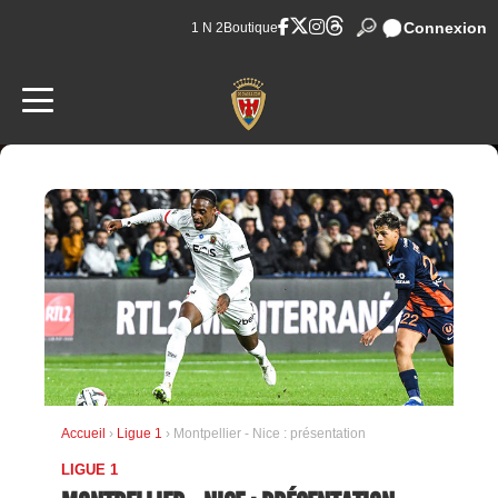
Connexion
1 N 2
Boutique
Accueil
›
Ligue 1
› Montpellier - Nice : présentation
LIGUE 1