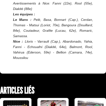
Avertissements à Nice: Fanni (22e), Rool (55e),
Diakité (88e)
Les équipes :
Le Mans :
Pelé, Basa, Bonnart (Cap.), Cerdan,
Thomas - Matsui (Loriot, 70e), Bangoura (Douillard,
84e), Coutadeur, Grafite (Lucau, 62e), Romaric,
Samassa.
Nice :
Lloris - Varrault (Cap.), Abardonado, Yahia,
Fanni - Echouafni (Diakité, 64e), Balmont, Rool,
Vahirua (Ederson, 59e) - Bellion (Camara, 74e),
Moussilou
ARTICLES LIÉS