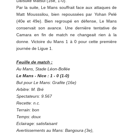
Daïsuke Matsui (16e, 1-0).
Par la suite, Le Mans souffrait face aux attaques de
Matt Mousssilou, bien repoussées par Yohan Pelé
(40e et 49e). Bien regroupé en défense, Le Mans
conservait son avance. Une dernière tentative de
Camara en fin de match ne changeait rien à la
donne. Victoire du Mans 1 à 0 pour cette première
journée de Ligue 1.
Feuille de match :
Au Mans, Stade Léon-Bollée
Le Mans - Nice : 1 - 0 (1-0)
But pour Le Mans: Grafite (16e)
Arbitre: M. Bré
Spectateurs: 9.567
Recette: n.c.
Terrain: bon
Temps: doux
Eclairage: satisfaisant
Avertissements au Mans: Bangoura (3e),