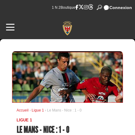
Connexion
1 N 2
Boutique
Accueil
›
Ligue 1
› Le Mans - Nice : 1 - 0
LIGUE 1
LE MANS - NICE : 1 - 0