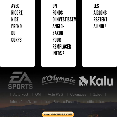
AVEC
UN
LES
RICORT,
FONDS
AIGLONS
NICE
D'INVESTISSEMENT
RESTENT
PREND
ANGLO-
AU NID !
DU
SAXON
CORPS
POUR
REMPLACER
INEOS ?
EA Sports
L'Olympic Restaurant
K
|
Actu Foot
|
OM
|
Actu PSG
|
Coloriages
|
1xbet
|
1xbet côte d’ivoire
|
1xbet Burkina Faso
|
site officiel 1xbet