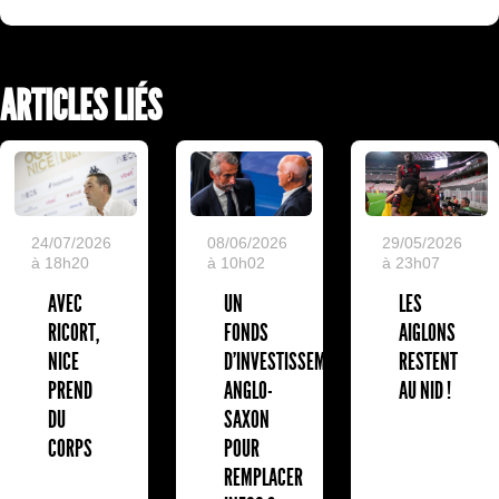
ARTICLES LIÉS
24/07/2026
08/06/2026
29/05/2026
à 18h20
à 10h02
à 23h07
AVEC
UN
LES
RICORT,
FONDS
AIGLONS
NICE
D'INVESTISSEMENT
RESTENT
PREND
ANGLO-
AU NID !
DU
SAXON
CORPS
POUR
REMPLACER