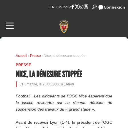
Connexion
1 N 2
Boutique
Accueil
›
Presse
› Nice, la démesure stoppée
PRESSE
NICE, LA DÉMESURE STOPPÉE
L'Humanité, le 28/08/2006 à 16h40
Football . Les dirigeants de l’OGC Nice espèrent que
la justice reviendra sur sa récente décision de
suspension des travaux du « grand stade ».
Avant de recevoir Lyon (1-4), le président de l’OGC