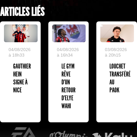
ARTICLES LIÉS
04/08/2026
04/08/2026
03/08/2026
à 18h33
à 16h34
à 20h15
GAUTHIER
LE GYM
LOUCHET
HEIN
RÊVE
TRANSFÉRÉ
SIGNE À
D’UN
AU
NICE
RETOUR
PAOK
D’ELYE
WAHI
EA Sports
L'Olympic Restaurant
K