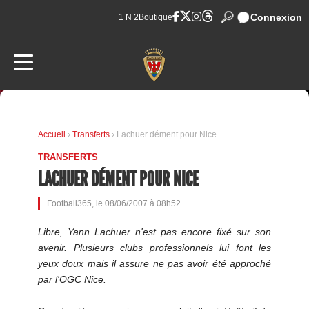
Connexion
1 N 2
Boutique
Accueil
›
Transferts
› Lachuer dément pour Nice
TRANSFERTS
LACHUER DÉMENT POUR NICE
Football365, le 08/06/2007 à 08h52
Libre, Yann Lachuer n'est pas encore fixé sur son
avenir. Plusieurs clubs professionnels lui font les
yeux doux mais il assure ne pas avoir été approché
par l'OGC Nice.