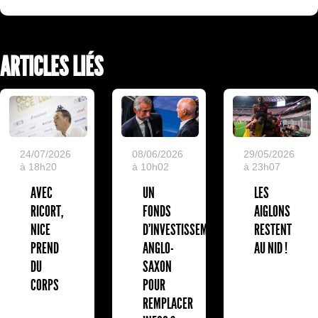
ARTICLES LIÉS
24/07/2026
08/06/2026
29/05/2026
à 18h20
à 10h02
à 23h07
AVEC
UN
LES
RICORT,
FONDS
AIGLONS
NICE
D'INVESTISSEMENT
RESTENT
PREND
ANGLO-
AU NID !
DU
SAXON
CORPS
POUR
REMPLACER