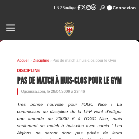
Connexion
1 N 2
Boutique
Accueil
›
Discipline
› Pas de match à huis-clos pour le Gym
DISCIPLINE
PAS DE MATCH À HUIS-CLOS POUR LE GYM
Ogcnissa.com, le 29/04/2009 à 23h46
Très bonne nouvelle pour l'OGC Nice ! La
commission de discipline de la LFP vient d'infliger
une amende de 20000 € à l'OGC Nice, mais
seulement un match à huis-clos avec surcis ! Les
Aiglons ne seront donc pas privés de leurs