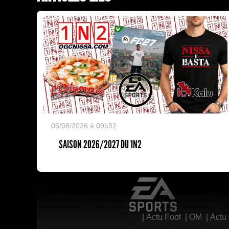
05/08/2026 à 09h32
SAISON 2026/2027 DU 1N2
EA Sports
|
Actu Foot
|
OM
|
Actu