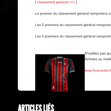
[
classement général >>>
]
Le premier du classement général remportera un m
Les 5 premiers du classement général remport
Les 5 premiers du classement général remporter
N'oubliez pas q
Achetez au meill
www.footcenter.f
ARTICLES LIÉS