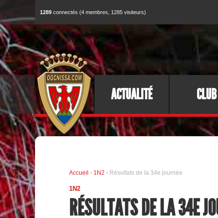
1289
connectés (4 membres, 1285 visiteurs)
ACTUALITÉ
CLUB
Accueil
›
1N2
› Résultats de la 34e journée
1N2
RÉSULTATS DE LA 34E J