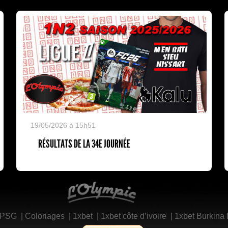
19/05/2026 à 15h51
RÉSULTATS DE LA 34E JOURNÉE
L'Olympic Restaurant
 PSG
|
Coloriages
|
1xbet
|
1xbet côte d’ivoire
|
1xbet Burkina