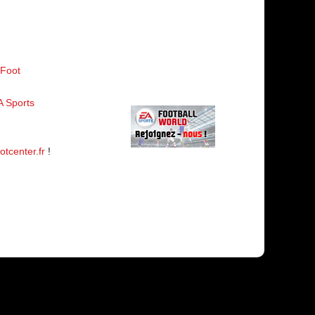
-Foot
A Sports
otcenter.fr
!