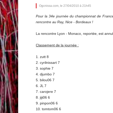
Ogcnissa.com, le 27/04/2010 à 21h45
Pour la 34e journée du championnat de France 
rencontre au Ray, Nice - Bordeaux !
La rencontre Lyon - Monaco, reportée, est annu
Classement de la journée :
1. zutt 8
2. cyrilnissart 7
3. sophie 7
4. djumbo 7
5. bilou06 7
6. JL 7
7. carojere 7
8. jiji06 6
9. pinpon06 6
10. tomtom06 6