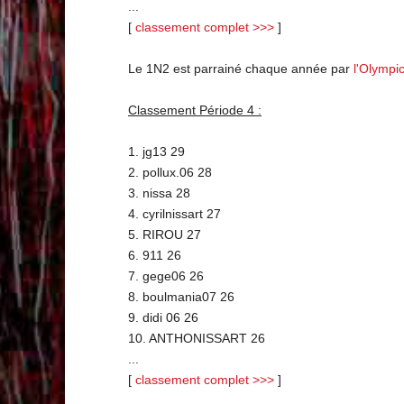
...
[
classement complet >>>
]
Le 1N2 est parrainé chaque année par
l'Olympi
Classement Période 4 :
1. jg13 29
2. pollux.06 28
3. nissa 28
4. cyrilnissart 27
5. RIROU 27
6. 911 26
7. gege06 26
8. boulmania07 26
9. didi 06 26
10. ANTHONISSART 26
...
[
classement complet >>>
]