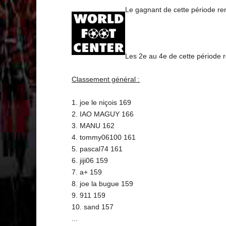
Le gagnant de cette période remp
Les 2e au 4e de cette période
Classement général :
1. joe le niçois 169
2. IAO MAGUY 166
3. MANU 162
4. tommy06100 161
5. pascal74 161
6. jiji06 159
7. a+ 159
8. joe la bugue 159
9. 911 159
10. sand 157
...