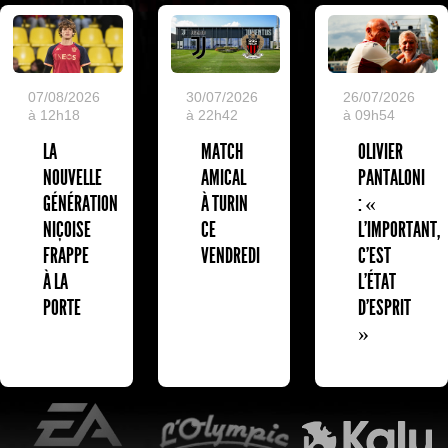
07/08/2026
30/07/2026
26/07/2026
à 12h18
à 22h42
à 09h54
LA
MATCH
OLIVIER
NOUVELLE
AMICAL
PANTALONI
GÉNÉRATION
À TURIN
: «
NIÇOISE
CE
L'IMPORTANT,
FRAPPE
VENDREDI
C'EST
À LA
L'ÉTAT
PORTE
D'ESPRIT
»
EA Sports
L'Olympic Restaurant
K