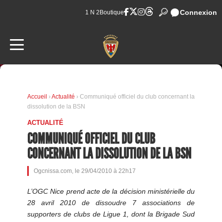
Connexion
1 N 2
Boutique
Accueil
›
Actualité
› Communiqué officiel du club concernant la
dissolution de la BSN
ACTUALITÉ
COMMUNIQUÉ OFFICIEL DU CLUB
CONCERNANT LA DISSOLUTION DE LA BSN
Ogcnissa.com, le 29/04/2010 à 22h17
L’OGC Nice prend acte de la décision ministérielle du
28 avril 2010 de dissoudre 7 associations de
supporters de clubs de Ligue 1, dont la Brigade Sud